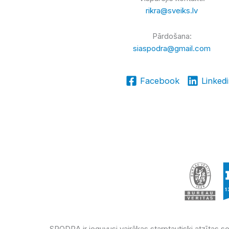
rikra@sveiks.lv
Pārdošana:
siaspodra@gmail.com
Facebook
Linked
SPODRA ir ieguvusi vairākas starptautiski atzītas ser