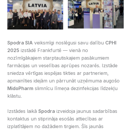
The CPHI2025
No Caption
exhibition in Frankfurt
Spodra SIA
veiksmīgi noslēgusi savu dalību
CPHI
2025
izstādē Frankfurtē — vienā no
nozīmīgākajiem starptautiskajiem pasākumiem
farmācijas un veselības aprūpes nozarēs. Izstāde
sniedza vērtīgas iespējas tikties ar partneriem,
apmainīties idejām un pārrunāt uzņēmuma augošo
MidoPharm
slimnīcu līmeņa dezinfekcijas līdzekļu
klāstu.
Izstādes laikā
Spodra
izveidoja jaunus sadarbības
kontaktus un stiprināja esošās attiecības ar
izplatītājiem no dažādiem tirgiem. Šīs jaunās