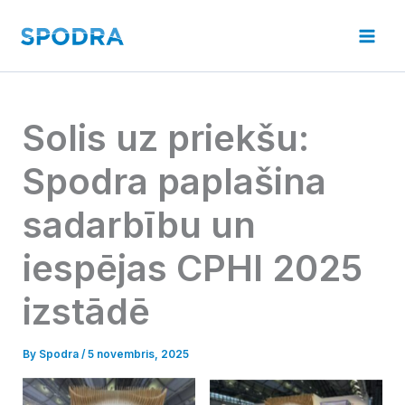
Skip
to
Mai
content
Men
Solis uz priekšu:
Spodra paplašina
sadarbību un
iespējas CPHI 2025
izstādē
By
Spodra
/
5 novembris, 2025