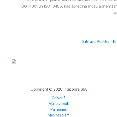
ISO 14001 un ISO 13485, kas apliecina mūsu apņemšanos
a
Sīkfailu Politika
|
Pr
Copyright © 2026 | Spodra SIA
Galvenā
Mūsu zīmoli
Par mums
Mēs ražojam