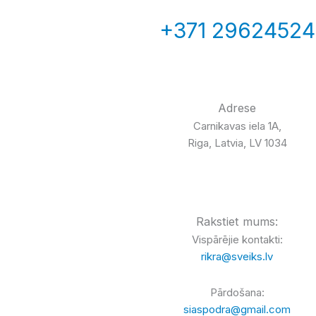
+371 29624524
Adrese
Carnikavas iela 1A,
Riga, Latvia, LV 1034
Rakstiet mums:
Vispārējie kontakti:
rikra@sveiks.lv
Pārdošana:
siaspodra@gmail.com