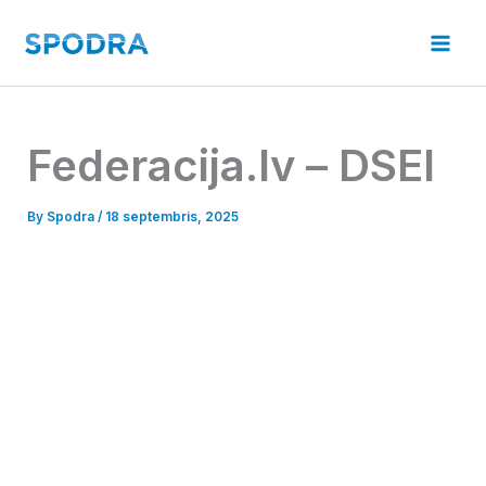
Skip
to
Mai
content
Men
Federacija.lv – DSEI
By
Spodra
/
18 septembris, 2025