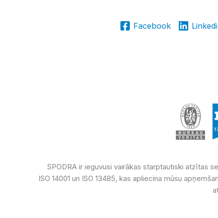
Facebook
Linked
SPODRA ir ieguvusi vairākas starptautiski atzītas ser
ISO 14001 un ISO 13485, kas apliecina mūsu apņemšanos
a